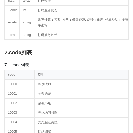
data
array
打码数据
--code
int
打码服务状态
数英计算：答案; 滑块：像素距离; 旋转：角度; 坐标类型：按顺
--data
string
序坐标...
--time
string
打码服务时长
7.code列表
7.1.code列表
code
说明
10000
识别成功
10001
参数错误
10002
余额不足
10003
无此访问权限
10004
无此验证类型
10005
网络拥塞