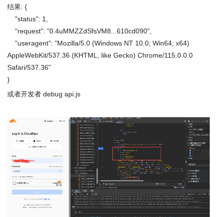
结果: {
"status": 1,
"request": "0.4uMMZZdSfsVM8...610cd090",
"useragent": "Mozilla/5.0 (Windows NT 10.0; Win64; x64)
AppleWebKit/537.36 (KHTML, like Gecko) Chrome/115.0.0.0
Safari/537.36"
}
或者开发者 debug api.js