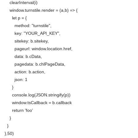
clearInterval(i)
window.turnstile.render = (a,b) => {
let p = {
method: "turnstile",
key: "YOUR_API_KEY",
sitekey: b.sitekey,
pageurl: window.location.href,
data: b.cData,
pagedata: b.chlPageData,
action: b.action,
json: 1
}
console.log(JSON.stringify(p))
window.tsCallback = b.callback
return 'foo'
}
}
},50)